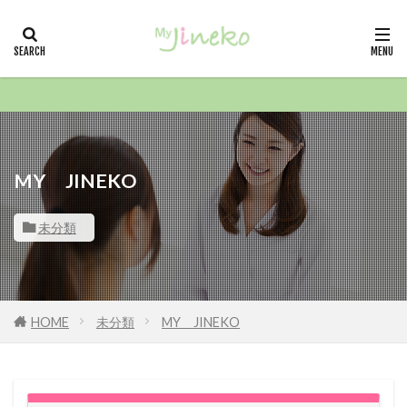
カテゴリー
タグ
21冬
小山嵩夫クリニック
月経・生理
MY JINEKO
戸塚共立レディースクリニック 院長
未分類
戸塚共立レディースクリニック
恵比寿みかレディースクリニック
性教育
庄司産婦人科
広尾レディースクリニック
HOME
未分類
MY JINEKO
対馬ルリ子女性ライフクリニック銀座
横倉クリニック
宮川産婦人科
学生生活
女性クリニック ラポール
天神頭痛クリニック