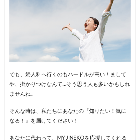
三楽病院産婦人科
三楽病院
ワキタ産婦人科
よう子レディースクリニック
やすこレディースクリニック
みずもとレディースクリニック
ポートサイド女性総合クリニックビバリータ
たてレディスクリニック
でも、婦人科へ行くのもハードルが高い！まして
ポートサイド女性総合クリニック ～ビバリータ～
や、掛かりつけなんて…そう思う人も多いかもしれ
フリーマガジン
ふかみ乳腺クリニック
ませんね。
フィーカ レディースクリニック
ピンクリボンブレストケアクリニック表参道
そんな時は、私たちにあなたの『知りたい！気に
ピル
にしだファミリークリニック
なる！』を届けてください！
ながまつレディースクリニック
あなたに代わって、MY JINEKOを応援してくれる
駅前三軒茶屋みずもとレディースクリニック