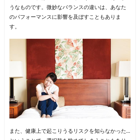
池ノ上産婦人科
白山レディースクリニック
うなものです。微妙なバランスの違いは、あなた
産科婦人科舘出張佐藤病院
生理痛
生理
のパフォーマンスに影響を及ぼすこともありま
玉川レディースクリニック
浮田クリニック
す。
浜松町大門レディースクリニック
浅川産婦人科
内出産婦人科
仕事とライフプラン
30代後半
かとうのりこレディースクリニック
こまざわレディースクリニック
ごきそレディスクリニック院長
ごきそレディスクリニック
こうレディースクリニック・江ノ島
けい子レディースクリニック表参道
また、健康上で起こりうるリスクを知らなかった…
ケイ・レディースクリニック新宿