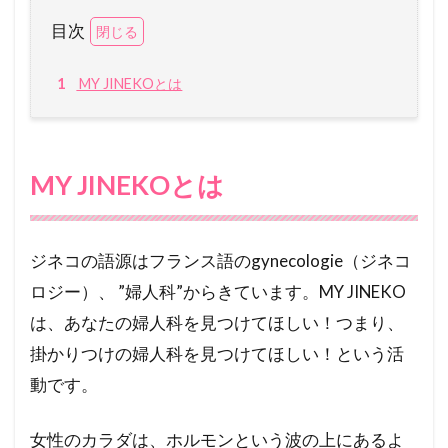
四ツ谷レディスクリニック
目次
咲江レディスクリニック
1
MY JINEKOとは
南生田レディースクリニック
創刊号
森田レディスクリニック
水本レディスクリニック
MY JINEKOとは
元町レディースクリニック
的野ウィメンズクリニック
阪部循環器内科・内科 婦人科クリニック
ジネコの語源はフランス語のgynecologie（ジネコ
ロジー）、 ”婦人科”からきています。MY JINEKO
都立大レディースクリニック
船津クリニック
は、あなたの婦人科を見つけてほしい！つまり、
聖マリアビルクリニック
掛かりつけの婦人科を見つけてほしい！という活
秋山レディースクリニック
福田肛門科医院
動です。
石川てる代ウィメンズクリニック
白金高輪海老根ウィメンズクリニック
女性のカラダは、ホルモンという波の上にあるよ