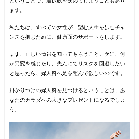
ということで、選択肢を狭めてしまうこともあり
かもい女性総合クリニック 院長
ます。
かおりレディースクリニック
しのざきクリニック
私たちは、すべての女性が、望む人生を歩むチャ
うめだファティリティークリニック
ンスを掴むために、健康面のサポートをします。
うえひらウィメンズクリニック
まず、正しい情報を知ってもらうこと。次に、何
いけした女性クリニック銀座
か異変を感じたり、先んじてリスクを回避したい
あゆみクリニック
と思ったら、婦人科へ足を運んで欲しいのです。
アイレディースクリニック新横浜
Q＆A
LUNA骨盤底トータルサポートクリニック
掛かりつけの婦人科を見つけるということは、あ
FMC東京クリニック
なたのカラダへの大きなプレゼントになるでしょ
ジェネラルクリニック福岡
う。
シロタ産婦人科院長
井上レディースクリニック
みずほ女性クリニック
二田哲博クリニック