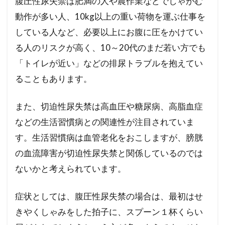
腹圧性尿失禁は肥満の人や農作業などでしゃがむ
動作が多い人、10kg以上の重い荷物を運ぶ仕事を
検索
している人など、必要以上にお腹に圧をかけてい
る人のリスクが高く、10～20代のまだ若い方でも
「トイレが近い」などの排尿トラブルを抱えてい
ることもあります。
また、切迫性尿失禁は高血圧や糖尿病、高脂血症
などの生活習慣病との関連性が注目されていま
す。生活習慣病は血管老化をおこしますが、膀胱
の血流障害が切迫性尿失禁と関係しているのでは
ないかと考えられています。
症状としては、腹圧性尿失禁の場合は、最初はせ
きやくしゃみをした拍子に、スプーン１杯くらい