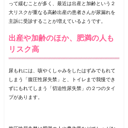
って緩むことが多く、最近は出産と加齢という２
三楽病院産婦人科
三楽病院
大リスクが重なる高齢出産の患者さんが尿漏れを
ワキタ産婦人科
よう子レディースクリニック
主訴に受診することが増えているようです。
やすこレディースクリニック
出産や加齢のほか、肥満の人も
みずもとレディースクリニック
リスク高
ポートサイド女性総合クリニックビバリータ
たてレディスクリニック
ポートサイド女性総合クリニック ～ビバリータ～
尿もれには、咳やくしゃみをしたはずみでもれて
フリーマガジン
ふかみ乳腺クリニック
しまう「腹圧性尿失禁」と、トイレまで我慢でき
フィーカ レディースクリニック
ずにもれてしまう「切迫性尿失禁」の２つのタイ
プがあります。
ピンクリボンブレストケアクリニック表参道
ピル
にしだファミリークリニック
ながまつレディースクリニック
駅前三軒茶屋みずもとレディースクリニック