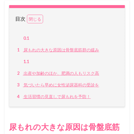
四ツ谷レディスクリニック
咲江レディスクリニック
目次
南生田レディースクリニック
創刊号
森田レディスクリニック
0.1
水本レディスクリニック
1
尿もれの大きな原因は骨盤底筋群の緩み
元町レディースクリニック
1.1
的野ウィメンズクリニック
2
出産や加齢のほか、肥満の人もリスク高
阪部循環器内科・内科 婦人科クリニック
3
気づいたら早めに女性泌尿器科の受診を
都立大レディースクリニック
船津クリニック
4
生活習慣の見直しで尿もれを予防！
聖マリアビルクリニック
秋山レディースクリニック
福田肛門科医院
石川てる代ウィメンズクリニック
尿もれの大きな原因は骨盤底筋
白金高輪海老根ウィメンズクリニック