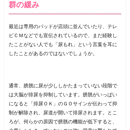
群の緩み
池ノ上産婦人科
白山レディースクリニック
産科婦人科舘出張佐藤病院
生理痛
生理
玉川レディースクリニック
浮田クリニック
最近は専用のパッドが店頭に並んでいたり、テレ
浜松町大門レディースクリニック
ビＣＭなどでも宣伝されているので、まだ経験し
浅川産婦人科
内出産婦人科
たことがない人でも「尿もれ」という言葉を耳に
したことがあるのではないでしょうか。
仕事とライフプラン
30代後半
かとうのりこレディースクリニック
こまざわレディースクリニック
ごきそレディスクリニック院長
通常、膀胱に尿が少ししかたまっていない段階で
ごきそレディスクリニック
は大脳が排尿を抑制しています。膀胱がいっぱい
こうレディースクリニック・江ノ島
になると「排尿ＯＫ」のＧＯサインが伝わって抑
制が解除され、尿道が開いて排尿されます。とこ
けい子レディースクリニック表参道
ろが、何らかの原因で膀胱の機能が低下すると、
ケイ・レディースクリニック新宿