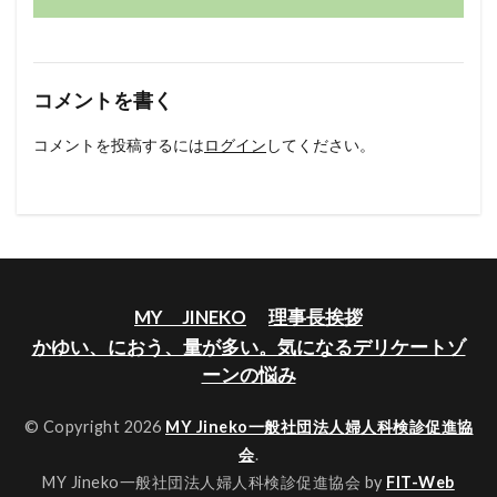
コメントを書く
コメントを投稿するには
ログイン
してください。
MY JINEKO
理事長挨拶
かゆい、におう、量が多い。気になるデリケートゾ
ーンの悩み
© Copyright 2026
MY Jineko一般社団法人婦人科検診促進協
会
.
MY Jineko一般社団法人婦人科検診促進協会 by
FIT-Web