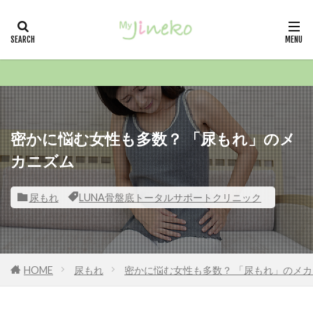
カテゴリー
タグ
21冬
小山嵩夫クリニック
月経・生理
密かに悩む女性も多数？ 「尿もれ」のメ
カニズム
戸塚共立レディースクリニック 院長
戸塚共立レディースクリニック
尿もれ
LUNA骨盤底トータルサポートクリニック
恵比寿みかレディースクリニック
性教育
庄司産婦人科
広尾レディースクリニック
対馬ルリ子女性ライフクリニック銀座
HOME
尿もれ
密かに悩む女性も多数？ 「尿もれ」のメ
横倉クリニック
宮川産婦人科
学生生活
女性クリニック ラポール
天神頭痛クリニック