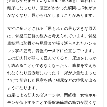
少量しかたまっていないのに強い尿意に襲われて
かもい女性総合クリニック 院長
頻尿になったり、腹圧がかかった瞬間に抑制がき
かおりレディースクリニック
かなくなり、尿がもれてしまうことがあります。
しのざきクリニック
うめだファティリティークリニック
女性に多いとされる「尿もれ」の最も大きな原因
うえひらウィメンズクリニック
は、骨盤底筋群の緩みと考えられています。骨盤
いけした女性クリニック銀座
底筋群は恥骨から尾骨まで張り巡らされたハンモ
ック状の筋肉。骨盤の一番下に位置しています。
あゆみクリニック
この筋肉群が弱って緩んでくると、尿道をしっか
アイレディースクリニック新横浜
Q＆A
り締めることができなくなったり、膀胱を支えら
LUNA骨盤底トータルサポートクリニック
れなくなり膀胱瘤になったり、尿が少量たまった
FMC東京クリニック
だけで切迫した尿意を感じ頻尿などの症状が出る
ジェネラルクリニック福岡
ようになります。
シロタ産婦人科院長
出産による筋肉のダメージや、閉経後、女性ホル
井上レディースクリニック
モンが低下することで骨盤底筋群の筋力が弱くな
みずほ女性クリニック
二田哲博クリニック