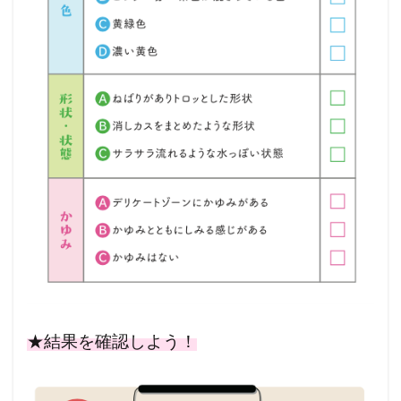
三楽病院産婦人科
三楽病院
ワキタ産婦人科
よう子レディースクリニック
やすこレディースクリニック
みずもとレディースクリニック
ポートサイド女性総合クリニックビバリータ
たてレディスクリニック
ポートサイド女性総合クリニック ～ビバリータ～
フリーマガジン
ふかみ乳腺クリニック
フィーカ レディースクリニック
ピンクリボンブレストケアクリニック表参道
ピル
にしだファミリークリニック
★結果を確認しよう！
ながまつレディースクリニック
駅前三軒茶屋みずもとレディースクリニック