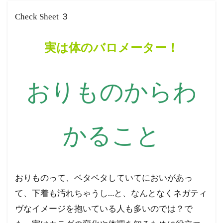
四ツ谷レディスクリニック
Check Sheet ３
咲江レディスクリニック
南生田レディースクリニック
創刊号
実は体のバロメーター！
森田レディスクリニック
水本レディスクリニック
おりものからわ
元町レディースクリニック
的野ウィメンズクリニック
かること
阪部循環器内科・内科 婦人科クリニック
都立大レディースクリニック
船津クリニック
聖マリアビルクリニック
おりものって、ベタベタしていてにおいがあっ
秋山レディースクリニック
福田肛門科医院
て、下着も汚れちゃうし…と、なんとなくネガティ
石川てる代ウィメンズクリニック
ヴなイメージを抱いている人も多いのでは？で
白金高輪海老根ウィメンズクリニック