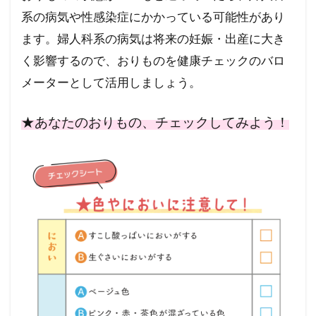
かもい女性総合クリニック 院長
系の病気や性感染症にかかっている可能性があり
かおりレディースクリニック
ます。婦人科系の病気は将来の妊娠・出産に大き
しのざきクリニック
く影響するので、おりものを健康チェックのバロ
うめだファティリティークリニック
メーターとして活用しましょう。
うえひらウィメンズクリニック
★あなたのおりもの、チェックしてみよう！
いけした女性クリニック銀座
あゆみクリニック
アイレディースクリニック新横浜
Q＆A
LUNA骨盤底トータルサポートクリニック
FMC東京クリニック
ジェネラルクリニック福岡
シロタ産婦人科院長
井上レディースクリニック
みずほ女性クリニック
二田哲博クリニック