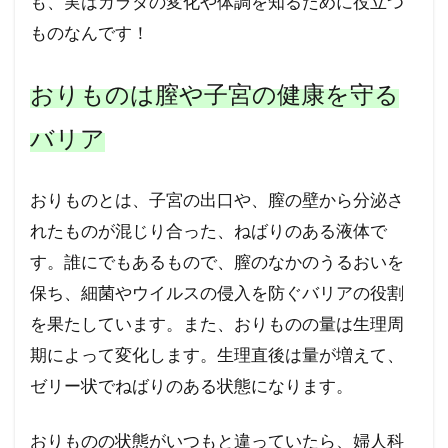
も、実はカラダの変化や体調を知るために役立つ
池ノ上産婦人科
白山レディースクリニック
ものなんです！
産科婦人科舘出張佐藤病院
生理痛
生理
玉川レディースクリニック
浮田クリニック
おりものは膣や子宮の健康を守る
浜松町大門レディースクリニック
バリア
浅川産婦人科
内出産婦人科
仕事とライフプラン
30代後半
おりものとは、子宮の出口や、膣の壁から分泌さ
かとうのりこレディースクリニック
れたものが混じり合った、ねばりのある液体で
こまざわレディースクリニック
す。誰にでもあるもので、膣のなかのうるおいを
ごきそレディスクリニック院長
保ち、細菌やウイルスの侵入を防ぐバリアの役割
ごきそレディスクリニック
を果たしています。また、おりものの量は生理周
こうレディースクリニック・江ノ島
期によって変化します。生理直後は量が増えて、
ゼリー状でねばりのある状態になります。
けい子レディースクリニック表参道
ケイ・レディースクリニック新宿
おりものの状態がいつもと違っていたら、婦人科