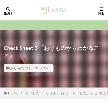
カテゴリー
タグ
21冬
小山嵩夫クリニック
月経・生理
Check Sheet３「おりものからわかるこ
と」
戸塚共立レディースクリニック 院長
戸塚共立レディースクリニック
おりもの
,
フリーマガジン
恵比寿みかレディースクリニック
性教育
庄司産婦人科
広尾レディースクリニック
対馬ルリ子女性ライフクリニック銀座
HOME
おりもの
Check Sheet３「おりものからわかるこ
横倉クリニック
宮川産婦人科
学生生活
女性クリニック ラポール
天神頭痛クリニック